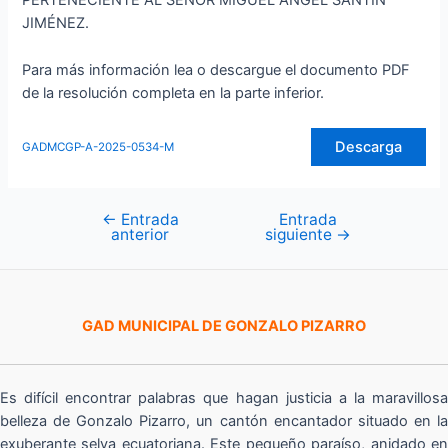
PERTENECIENTE AL SEÑOR MIGUEL ÁNGEL SANTÍN
JIMÉNEZ.
Para más información lea o descargue el documento PDF
de la resolución completa en la parte inferior.
Descarga
GADMCGP-A-2025-0534-M
←
Entrada
Entrada
Navegación
anterior
siguiente
→
de
entradas
GAD MUNICIPAL DE GONZALO PIZARRO
Es difícil encontrar palabras que hagan justicia a la maravillosa
belleza de Gonzalo Pizarro, un cantón encantador situado en la
exuberante selva ecuatoriana. Este pequeño paraíso, anidado en