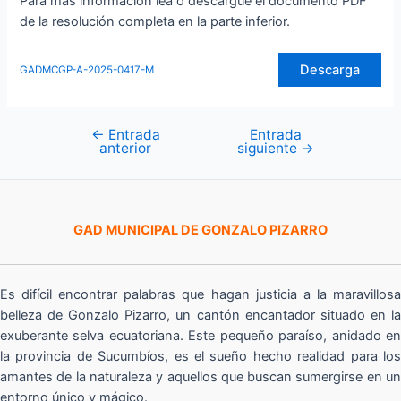
Para más información lea o descargue el documento PDF
de la resolución completa en la parte inferior.
Descarga
GADMCGP-A-2025-0417-M
←
Entrada
Entrada
Navegación
anterior
siguiente
→
de
entradas
GAD MUNICIPAL DE GONZALO PIZARRO
Es difícil encontrar palabras que hagan justicia a la maravillosa
belleza de Gonzalo Pizarro, un cantón encantador situado en la
exuberante selva ecuatoriana. Este pequeño paraíso, anidado en
la provincia de Sucumbíos, es el sueño hecho realidad para los
amantes de la naturaleza y aquellos que buscan sumergirse en un
entorno único y mágico.