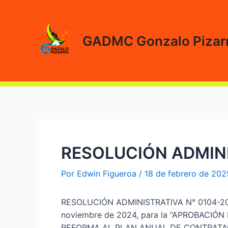
Ir
al
contenido
GADMC Gonzalo Pizar
RESOLUCIÓN ADMINI
Por
Edwin Figueroa
/
18 de febrero de 202
RESOLUCIÓN ADMINISTRATIVA N° 0104-2
noviembre de 2024, para la “APROBACIÓ
REFORMA AL PLAN ANUAL DE CONTRATAC