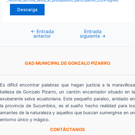
_reforma_dÉcima_sexta_al_presupuesto_participativo_2024-signed
Descarga
←
Entrada
Entrada
Navegación
anterior
siguiente
→
de
entradas
GAD MUNICIPAL DE GONZALO PIZARRO
Es difícil encontrar palabras que hagan justicia a la maravillosa
belleza de Gonzalo Pizarro, un cantón encantador situado en la
exuberante selva ecuatoriana. Este pequeño paraíso, anidado en
la provincia de Sucumbíos, es el sueño hecho realidad para los
amantes de la naturaleza y aquellos que buscan sumergirse en un
entorno único y mágico.
CONTÁCTANOS