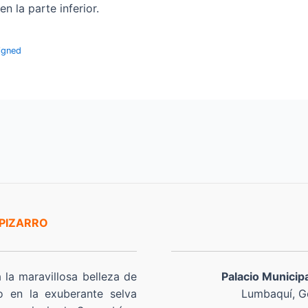
 la parte inferior.
igned
 PIZARRO
a la maravillosa belleza de
Palacio Municip
o en la exuberante selva
Lumbaquí, Go