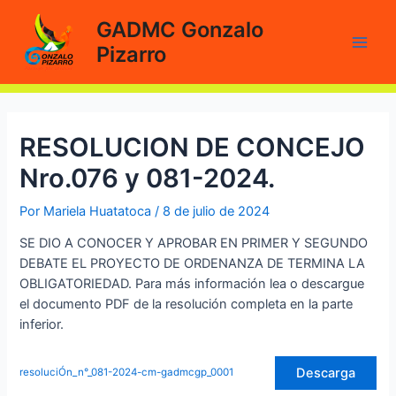
Ir
GADMC Gonzalo
al
Pizarro
contenido
Main
Men
RESOLUCION DE CONCEJO
Nro.076 y 081-2024.
Por
Mariela Huatatoca
/
8 de julio de 2024
SE DIO A CONOCER Y APROBAR EN PRIMER Y SEGUNDO
DEBATE EL PROYECTO DE ORDENANZA DE TERMINA LA
OBLIGATORIEDAD. Para más información lea o descargue
el documento PDF de la resolución completa en la parte
inferior.
Descarga
resoluciÓn_n°_081-2024-cm-gadmcgp_0001