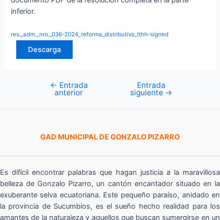
documento PDF de la resolución completa en la parte
inferior.
res._adm._nro._036-2024_reforma_distributivo_tthh-signed
Descarga
←
Entrada
Entrada
Navegación
anterior
siguiente
→
de
entradas
GAD MUNICIPAL DE GONZALO PIZARRO
Es difícil encontrar palabras que hagan justicia a la maravillosa
belleza de Gonzalo Pizarro, un cantón encantador situado en la
exuberante selva ecuatoriana. Este pequeño paraíso, anidado en
la provincia de Sucumbíos, es el sueño hecho realidad para los
amantes de la naturaleza y aquellos que buscan sumergirse en un