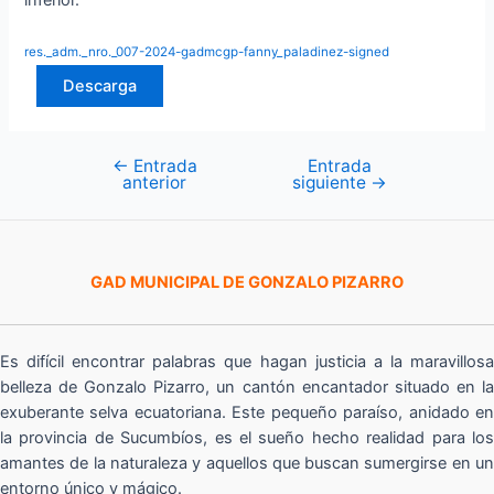
inferior.
res._adm._nro._007-2024-gadmcgp-fanny_paladinez-signed
Descarga
←
Entrada
Entrada
Navegación
anterior
siguiente
→
de
entradas
GAD MUNICIPAL DE GONZALO PIZARRO
Es difícil encontrar palabras que hagan justicia a la maravillosa
belleza de Gonzalo Pizarro, un cantón encantador situado en la
exuberante selva ecuatoriana. Este pequeño paraíso, anidado en
la provincia de Sucumbíos, es el sueño hecho realidad para los
amantes de la naturaleza y aquellos que buscan sumergirse en un
entorno único y mágico.