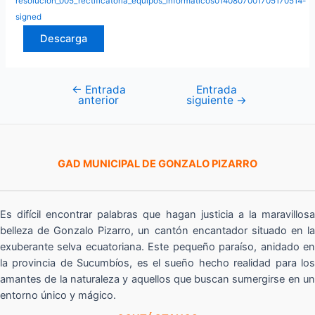
resolucion_005_rectificatoria_equipos_informaticos0140807001705170514-
signed
Descarga
←
Entrada
Entrada
Navegación
anterior
siguiente
→
de
entradas
GAD MUNICIPAL DE GONZALO PIZARRO
Es difícil encontrar palabras que hagan justicia a la maravillosa
belleza de Gonzalo Pizarro, un cantón encantador situado en la
exuberante selva ecuatoriana. Este pequeño paraíso, anidado en
la provincia de Sucumbíos, es el sueño hecho realidad para los
amantes de la naturaleza y aquellos que buscan sumergirse en un
entorno único y mágico.