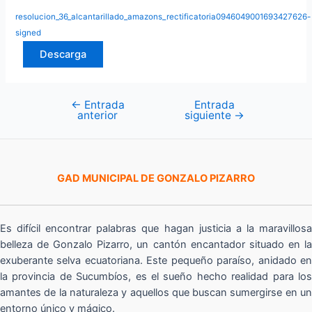
resolucion_36_alcantarillado_amazons_rectificatoria0946049001693427626-
signed
Descarga
←
Entrada
Entrada
Navegación
anterior
siguiente
→
de
entradas
GAD MUNICIPAL DE GONZALO PIZARRO
Es difícil encontrar palabras que hagan justicia a la maravillosa
belleza de Gonzalo Pizarro, un cantón encantador situado en la
exuberante selva ecuatoriana. Este pequeño paraíso, anidado en
la provincia de Sucumbíos, es el sueño hecho realidad para los
amantes de la naturaleza y aquellos que buscan sumergirse en un
entorno único y mágico.