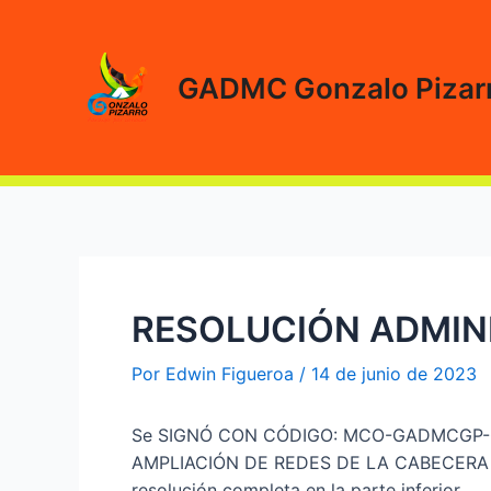
Ir
al
contenido
GADMC Gonzalo Pizar
RESOLUCIÓN ADMINI
Por
Edwin Figueroa
/
14 de junio de 2023
Se SIGNÓ CON CÓDIGO: MCO-GADMCGP-0
AMPLIACIÓN DE REDES DE LA CABECERA PA
resolución completa en la parte inferior.