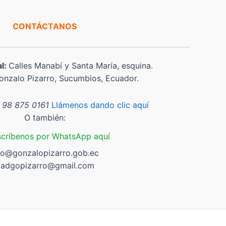
CONTÁCTANOS
al:
Calles Manabí y Santa María, esquina.
nzalo Pizarro, Sucumbios, Ecuador.
 98 875 0161
Llámenos dando clic aquí
O también:
scríbenos por WhatsApp aquí
fo@gonzalopizarro.gob.ec
adgopizarro@gmail.com