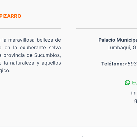
 PIZARRO
a la maravillosa belleza de
Palacio Municip
o en la exuberante selva
Lumbaquí, Go
a provincia de Sucumbíos,
 la naturaleza y aquellos
Teléfono:
+593
gico.
E
in
g